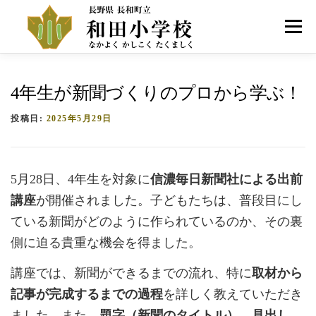
コ
ン
メニュー
テ
ン
ツ
へ
HOME
学校紹介
お知らせ
アクセス
4年生が新聞づくりのプロから学ぶ！
ス
キ
投稿日:
2025年5月29日
ッ
プ
5月28日、4年生を対象に
信濃毎日新聞社による出前
講座
が開催されました。子どもたちは、普段目にし
ている新聞がどのように作られているのか、その裏
側に迫る貴重な機会を得ました。
講座では、新聞ができるまでの流れ、特に
取材から
記事が完成するまでの過程
を詳しく教えていただき
ました。また、
題字（新聞のタイトル）
、
見出し
、