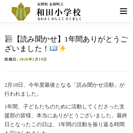
コ
ン
メニュー
テ
ン
ツ
へ
HOME
学校紹介
お知らせ
アクセス
【読み聞かせ】1年間ありがとうご
ス
キ
ざいました！
ッ
プ
投稿日:
2026年2月18日
2月18日、今年度最後となる「読み聞かせ活動」が
行われました。
1年間、子どもたちのために活動してくださった支
援部の皆様、本当にありがとうございました。最終
日となったこの日は、1年間の活動を振り返る時間