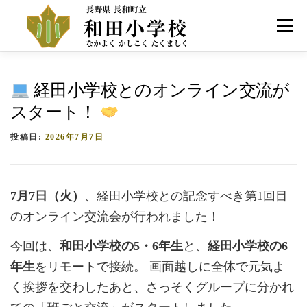
コ
ン
メニュー
テ
ン
ツ
へ
HOME
学校紹介
お知らせ
アクセス
経田小学校とのオンライン交流が
ス
キ
スタート！
ッ
プ
投稿日:
2026年7月7日
7月7日（火）
、経田小学校との記念すべき第1回目
のオンライン交流会が行われました！
今回は、
和田小学校の5・6年生
と、
経田小学校の6
年生
をリモートで接続。 画面越しに全体で元気よ
く挨拶を交わしたあと、さっそくグループに分かれ