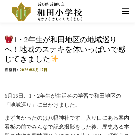
コ
ン
メニュー
テ
ン
ツ
へ
HOME
学校紹介
お知らせ
アクセス
1・2年生が和田地区の地域巡り
ス
キ
へ！地域のステキを体いっぱいで感
ッ
プ
じてきました
投稿日:
2026年6月17日
6月15日、1・2年生が生活科の学習で和田地区の
「地域巡り」に出かけました。
まず向かったのは八幡神社です。入り口にある案内
看板の前でみんなで記念撮影をした後、歴史ある本