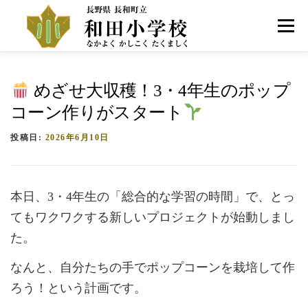
コ
ン
メニュー
テ
ン
ツ
へ
HOME
学校紹介
お知らせ
アクセス
めざせ大収穫！3・4年生のポップ
ス
キ
コーン作りがスタート
ッ
プ
投稿日:
2026年6月10日
本日、3・4年生の「総合的な学習の時間」で、とっ
てもワクワクする新しいプロジェクトが始動しまし
た。
なんと、自分たちの手でポップコーンを栽培して作
ろう！という計画です。