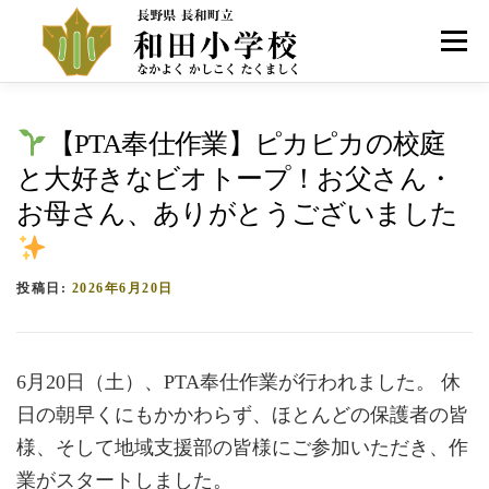
コ
ン
メニュー
テ
ン
ツ
へ
HOME
学校紹介
お知らせ
アクセス
【PTA奉仕作業】ピカピカの校庭
ス
キ
と大好きなビオトープ！お父さん・
ッ
プ
お母さん、ありがとうございました
投稿日:
2026年6月20日
6月20日（土）、PTA奉仕作業が行われました。 休
日の朝早くにもかかわらず、ほとんどの保護者の皆
様、そして地域支援部の皆様にご参加いただき、作
業がスタートしました。