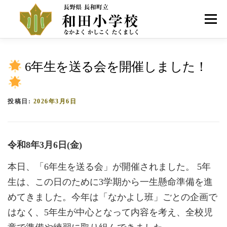
コ
ン
メニュー
テ
ン
ツ
へ
HOME
学校紹介
お知らせ
アクセス
6年生を送る会を開催しました！
ス
キ
ッ
プ
投稿日:
2026年3月6日
令和8年3月6日(金)
本日、「6年生を送る会」が開催されました。 5年
生は、この日のために3学期から一生懸命準備を進
めてきました。今年は「なかよし班」ごとの企画で
はなく、5年生が中心となって内容を考え、全校児