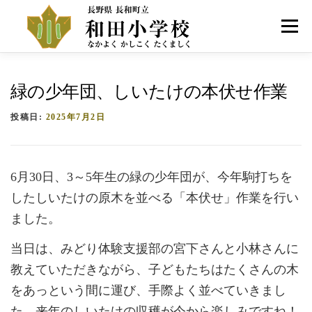
コ
ン
メニュー
テ
ン
ツ
へ
HOME
学校紹介
お知らせ
アクセス
緑の少年団、しいたけの本伏せ作業
ス
キ
投稿日:
2025年7月2日
ッ
プ
6月30日、3～5年生の緑の少年団が、今年駒打ちを
したしいたけの原木を並べる「本伏せ」作業を行い
ました。
当日は、みどり体験支援部の宮下さんと小林さんに
教えていただきながら、子どもたちはたくさんの木
をあっという間に運び、手際よく並べていきまし
た。来年のしいたけの収穫が今から楽しみですね！