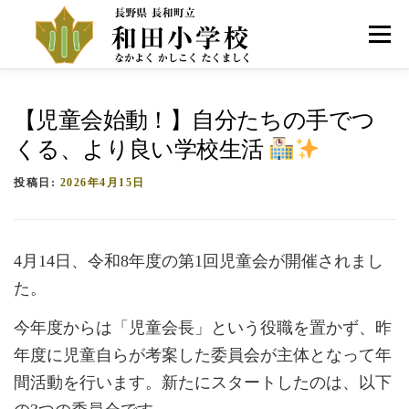
コ
ン
メニュー
テ
ン
ツ
へ
HOME
学校紹介
お知らせ
アクセス
【児童会始動！】自分たちの手でつ
ス
キ
くる、より良い学校生活
ッ
プ
投稿日:
2026年4月15日
4月14日、令和8年度の第1回児童会が開催されまし
た。
今年度からは「児童会長」という役職を置かず、昨
年度に児童自らが考案した委員会が主体となって年
間活動を行います。新たにスタートしたのは、以下